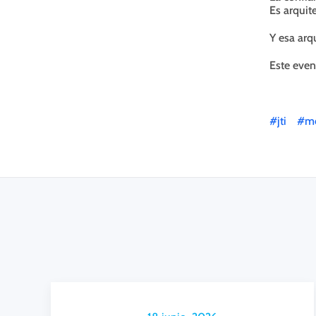
Es arquite
Y esa arqu
Este even
#jti
#me