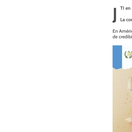
J
TI en
La co
En Améric
de credibi