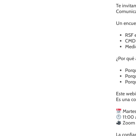
Te invita
Comunica
Un encuen
RSF e
CMD C
Medio
¿Por qué a
Porqu
Porqu
Porq
Este webi
Es una co
Martes
11:00 
Zoom +
La confia