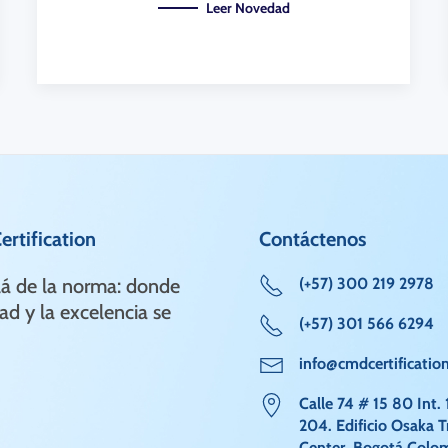
Leer Novedad
rtification
Contáctenos
lá de la norma: donde
(+57) 300 219 2978
ad y la excelencia se
(+57) 301 566 6294
info@cmdcertificatio
Calle 74 # 15 80 Int. 
204. Edificio Osaka T
Center. Bogotá Colo