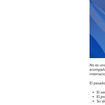
No es una
acompañam
internaci
El pasado
El se
El pr
Su al