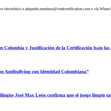
orreo electrónico a alejandra.martinez@cmdcertification.com o vía Wha
 Colombia y Justificación de la Certificación bajo l
ón Antibullying con Identidad Colombiana”
ilingüe José Max León confirma que el juego limpio ta