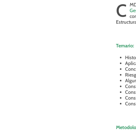
C
MD 
Ge
con
Estructur
Temario:
Histo
Aplic
Conc
Riesg
Algu
Cons
Cons
Cons
Cons
Metodolo