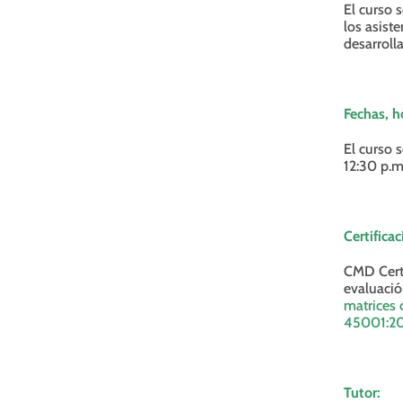
El curso 
los asist
desarroll
Fechas, h
El curso 
12:30 p.m
Certificac
CMD Certi
evaluació
matrices 
45001:20
Tutor: