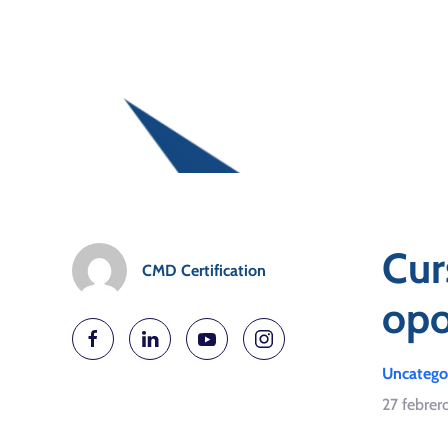
Cur
CMD Certification
opo
Uncatego
27 febrer