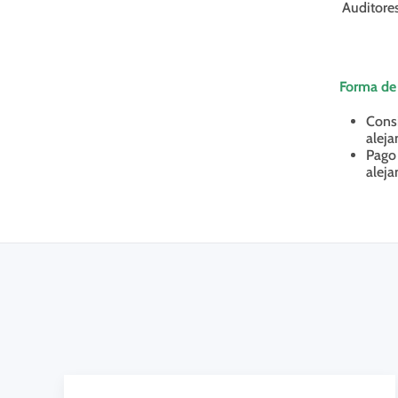
Auditores
Forma de
Consi
alej
Pago 
alej