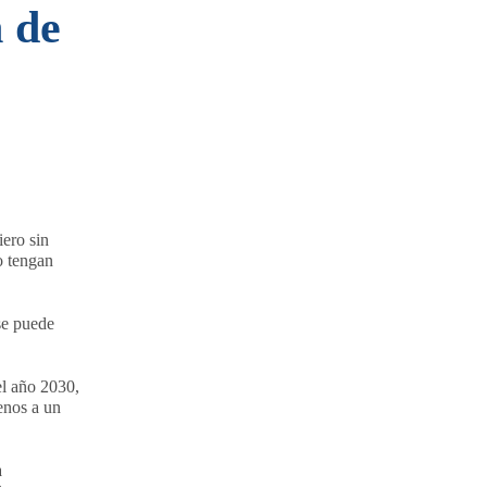
 de
iero sin
o tengan
se puede
el año 2030,
enos a un
a