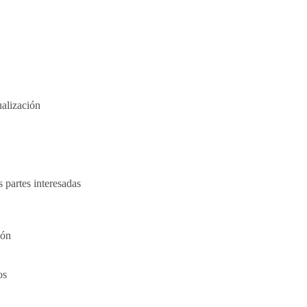
alización
 partes interesadas
ión
os