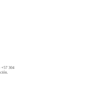
p +57 304
ación.