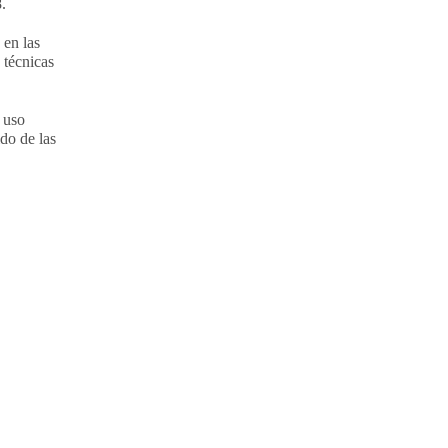
.
 en las
 técnicas
l uso
ido de las