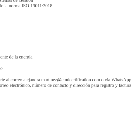
istemas de Gestión
s de la norma ISO 19011:2018
ente de la energía.
do
porte al correo alejandra.martinez@cmdcertification.com o vía WhatsAp
reo electrónico, número de contacto y dirección para registro y factur