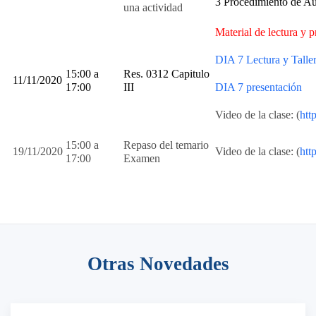
3 Procedimiento de A
una actividad
Material de lectura y p
DIA 7 Lectura y Talle
15:00 a
Res. 0312 Capitulo
11/11/2020
17:00
III
DIA 7 presentación
Video de la clase: (
htt
15:00 a
Repaso del temario
19/11/2020
Video de la clase: (
htt
17:00
Examen
Otras Novedades