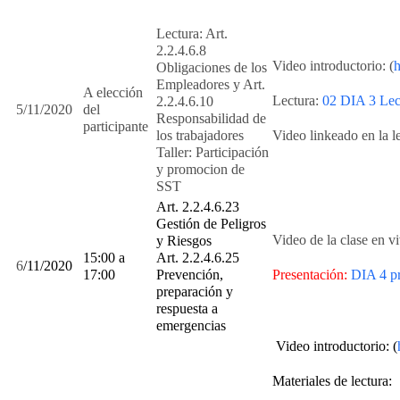
Lectura: Art.
2.2.4.6.8
Video introductorio: (
Obligaciones de los
Empleadores y Art.
A elección
Lectura:
02 DIA 3 Lect
2.2.4.6.10
5/11/2020
del
Responsabilidad de
participante
los trabajadores
Video linkeado en la l
Taller: Participación
y promocion de
SST
Art. 2.2.4.6.23
Gestión de Peligros
Video de la clase en vi
y Riesgos
15:00 a
Art. 2.2.4.6.25
6
/11/2020
17:00
Prevención,
Presentación:
DIA 4 pr
preparación y
respuesta a
emergencias
Video introductorio: (
Materiales de lectura: