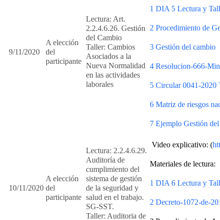
1 DIA 5 Lectura y Tall
Lectura: Art.
2 Procedimiento de G
2.2.4.6.26. Gestión
del Cambio
A elección
Taller: Cambios
3 Gestión del cambio
9/11/2020
del
Asociados a la
participante
Nueva Normalidad
4 Resolucion-666-Mi
en las actividades
laborales
5 Circular 0041-2020 
6 Matriz de riesgos 
7 Ejemplo Gestión de
Video explicativo: (
ht
Lectura: 2.2.4.6.29.
Auditoría de
Materiales de lectura:
cumplimiento del
A elección
sistema de gestión
1 DIA 6 Lectura y Tall
10/11/2020
del
de la seguridad y
participante
salud en el trabajo.
2 Decreto-1072-de-201
SG-SST.
Taller: Auditoria de