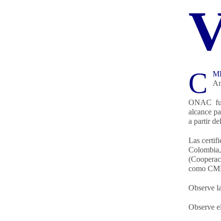
C
MD
An
ONAC fue 
alcance pa
a partir d
Las certi
Colombia,
(Cooperaci
como CMD 
Observe l
Observe e