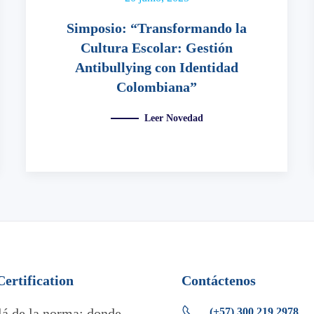
Simposio: “Transformando la
Cultura Escolar: Gestión
Antibullying con Identidad
Colombiana”
Leer Novedad
rtification
Contáctenos
lá de la norma: donde
(+57) 300 219 2978