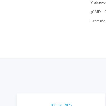
Y observe 
¿CMD – Q
Expresione
03 julio, 2025